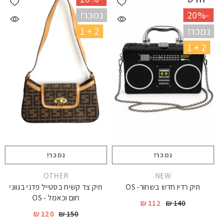
-20%
נמכר!
נמכר!
2 + 1
2 + 1
נמכר!
נמכר!
יצרן
יצרן
י
OTHER
NEW
תיק רדיו חדש בשחור- OS
תיק צד קשיח בסטייל פדני בגווני
חום וכאמל - OS
112 ₪
140 ₪
120 ₪
150 ₪